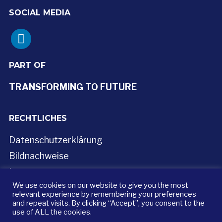
SOCIAL MEDIA
linkedin
PART OF
TRANSFORMING TO FUTURE
RECHTLICHES
Datenschutzerklärung
Bildnachweise
Impressum
We use cookies on our website to give you the most
relevant experience by remembering your preferences
and repeat visits. By clicking “Accept”, you consent to the
use of ALL the cookies.
Copyright © 2024 — LPP Project Partners